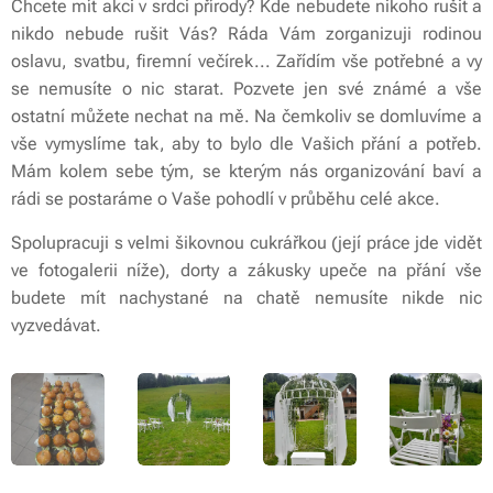
Chcete mít akci v srdci přírody? Kde nebudete nikoho rušit a
nikdo nebude rušit Vás? Ráda Vám zorganizuji rodinou
oslavu, svatbu, firemní večírek... Zařídím vše potřebné a vy
se nemusíte o nic starat. Pozvete jen své známé a vše
ostatní můžete nechat na mě. Na čemkoliv se domluvíme a
vše vymyslíme tak, aby to bylo dle Vašich přání a potřeb.
Mám kolem sebe tým, se kterým nás organizování baví a
rádi se postaráme o Vaše pohodlí v průběhu celé akce.
Spolupracuji s velmi šikovnou cukrářkou (její práce jde vidět
ve fotogalerii níže), dorty a zákusky upeče na přání vše
budete mít nachystané na chatě nemusíte nikde nic
vyzvedávat.